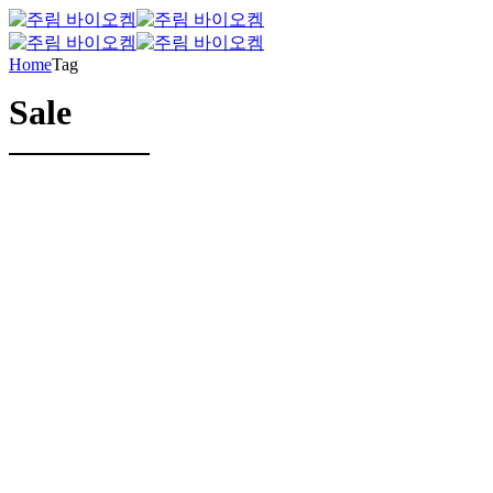
Home
Tag
Sale
by BoldThemes
2017년 09월 02일