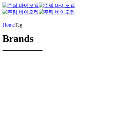
Home
Tag
Brands
by BoldThemes
2017년 09월 28일